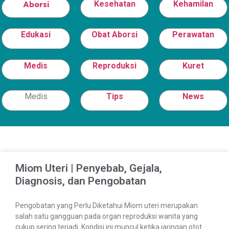
Aborsi
Kesehatan
Kehamilan
Edukasi
Obat Aborsi
Perawatan
Medis
Reproduksi
Kuret
Medis
Tips
News
Miom Uteri | Penyebab, Gejala,
Diagnosis, dan Pengobatan
Pengobatan yang Perlu Diketahui Miom uteri merupakan
salah satu gangguan pada organ reproduksi wanita yang
cukup sering terjadi. Kondisi ini muncul ketika jaringan otot