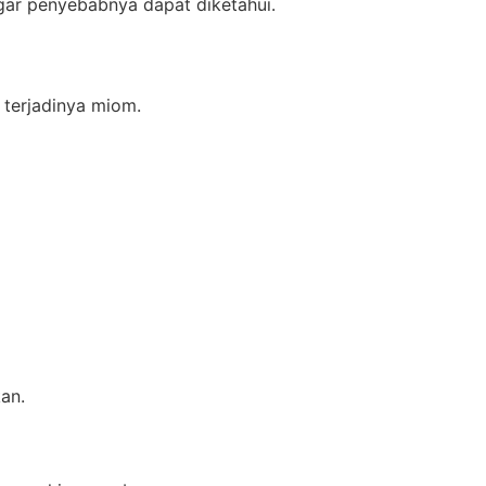
gar penyebabnya dapat diketahui.
 terjadinya miom.
an.