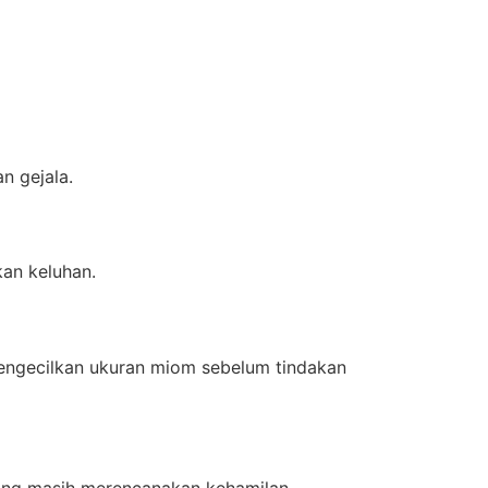
n gejala.
an keluhan.
engecilkan ukuran miom sebelum tindakan
yang masih merencanakan kehamilan.