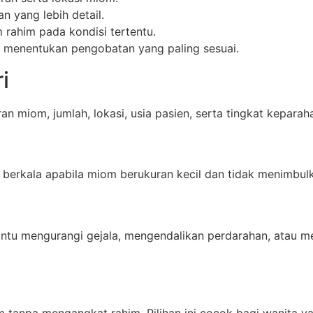
 yang lebih detail.
 rahim pada kondisi tertentu.
 menentukan pengobatan yang paling sesuai.
i
 miom, jumlah, lokasi, usia pasien, serta tingkat keparaha
berkala apabila miom berukuran kecil dan tidak menimbulk
tu mengurangi gejala, mengendalikan perdarahan, atau m
m tanpa mengangkat rahim. Pilihan ini cocok bagi wanita 